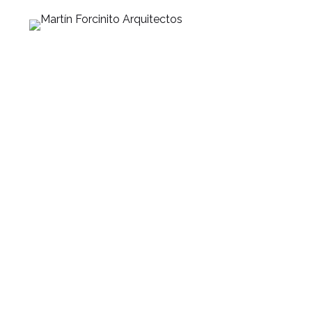
#
CONCURSOS
SAN JORGE
AUTOR
Martín Forcinito
COAUTOR
Fernando Camps
UBICACIÓN
San Jorge
CANTIDAD DE UFS
70
TIPOLOGÍAS